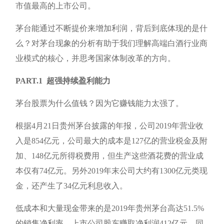
市值最高的上市公司。
茅台能通过不断提价来增加利润，背后到底体现的是什
么？对茅台现象的分析有助于我们理解高端白酒行业商
业模式的核心，并思考国家体制改革的方向。
PART.1
超强持续盈利能力
茅台股票为什么值钱？因为它赚钱能力太强了。
根据4月21日贵州茅台披露的年报，公司2019年营业收
入是854亿元，公司最大的成本是127亿的营业税金及附
加、148亿元所得税费用，但生产这些酒花费的营业成
本仅有74亿元。另外2019年末公司大约有1300亿元类现
金，还产生了34亿元利息收入。
低成本和大量现金带来的是2019年贵州茅台高达51.5%
的销售净利率，上市公司股东赚取净利润412亿元，同