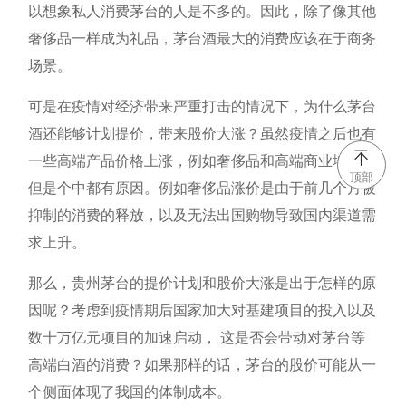
以想象私人消费茅台的人是不多的。因此，除了像其他
奢侈品一样成为礼品，茅台酒最大的消费应该在于商务
场景。
可是在疫情对经济带来严重打击的情况下，为什么茅台
酒还能够计划提价，带来股价大涨？虽然疫情之后也有
一些高端产品价格上涨，例如奢侈品和高端商业地产，
顶部
但是个中都有原因。例如奢侈品涨价是由于前几个月被
抑制的消费的释放，以及无法出国购物导致国内渠道需
求上升。
那么，贵州茅台的提价计划和股价大涨是出于怎样的原
因呢？考虑到疫情期后国家加大对基建项目的投入以及
数十万亿元项目的加速启动， 这是否会带动对茅台等
高端白酒的消费？如果那样的话，茅台的股价可能从一
个侧面体现了我国的体制成本。