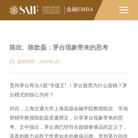
金融EMBA
陈欣、陈歆磊：茅台现象带来的思考
发布时间：2020-06-29
贵州茅台再当A股“市值王” ！茅台股票为什么值钱？茅
台模式的核心为何？
对此，上海交通大学上海高级金融学院教授陈欣、市场
营销学教授陈歆磊受邀撰文，分享茅台现象带来的思
考。文中指出，茅台酒已经符合超级奢侈品的定义了，
其盈利能力远胜于世界知名的奢侈品牌。贵州茅台的市