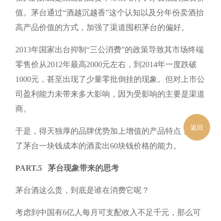
值。茅台通过“酒越沉越香”这个认知以及分年份卖酒抬
高产品价值的方式，加强了渠道囤积茅台的偏好。
2013年国家出台抑制“三公消费”的政策导致其市场终端
零售价从2012年最高2000元左右，到2014年一度跌破
1000元，甚至出现了少量零批倒挂的现象。但对上市公
司盈利能力未带来多大影响，因为受影响的主要是渠道
商。
返回
于是，得天独厚的品牌优势加上增值的产品特点，打造
了茅台一块钱成本的酒卖出60块钱价格的能力。
PART.5
茅台现象带来的思考
茅台酒这么贵，到底是谁在消费它呢？
考虑到中国有6亿人每月可支配收入不足千元，那么可