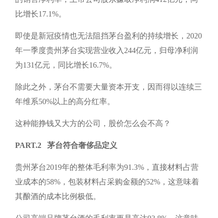
比增长17.1%。
即使是新冠疫情也无法阻挡茅台盈利的持续增长，2020
年一季度贵州茅台实现营业收入244亿元，归母净利润
为131亿元，同比增长16.7%。
除此之外，茅台不需要大量资本开支，因而得以连续三
年维系50%以上的高分红率。
这种能挣钱又大方的公司，股价怎么会不高？
PART.2
茅台符合奢侈品定义
贵州茅台2019年的整体毛利率为91.3%，直接材料占营
业成本的58%，包装材料占采购金额的52%，这意味着
其酿酒的成本比例极低。