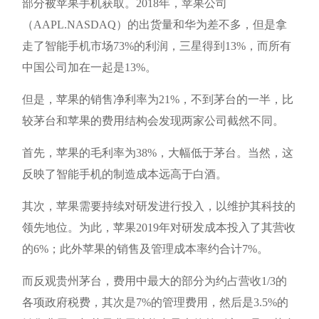
部分被苹果手机获取。2018年，苹果公司
（AAPL.NASDAQ）的出货量和华为差不多，但是拿
走了智能手机市场73%的利润，三星得到13%，而所有
中国公司加在一起是13%。
但是，苹果的销售净利率为21%，不到茅台的一半，比
较茅台和苹果的费用结构会发现两家公司截然不同。
首先，苹果的毛利率为38%，大幅低于茅台。当然，这
反映了智能手机的制造成本远高于白酒。
其次，苹果需要持续对研发进行投入，以维护其科技的
领先地位。为此，苹果2019年对研发成本投入了其营收
的6%；此外苹果的销售及管理成本率约合计7%。
而反观贵州茅台，费用中最大的部分为约占营收1/3的
各项政府税费，其次是7%的管理费用，然后是3.5%的