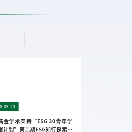
/03
08/03
澎湃新闻】可持续发展挂钩债
【新京报】以完
：解析答疑
引领，提升绿色
平
3日，澎湃新闻发布上海交通大学上海高级金融
8月3日，新京报发布
教授邱慈观的观点文章，她指出，绿色金融主
上海高级金融学院执行
持低碳经济活动，转型金融主要支持高碳排放
贝壳财经夏季峰会上
的实体经济活动，两者互补才能为双碳目标奠
于我国双碳目标的实