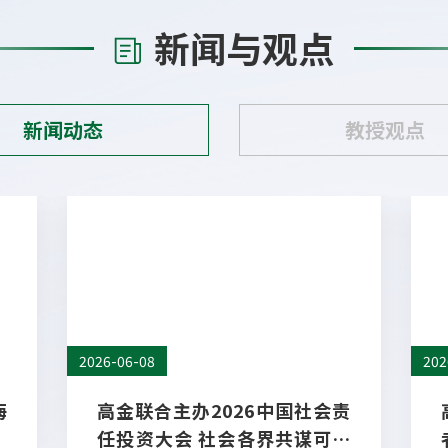
新闻与观点
新闻动态
教授观点
05/21
04
数据
【券中社】中国ESG投资发展较快
【
和全球ESG投资趋势一致
券
4月
学院
要支
领域