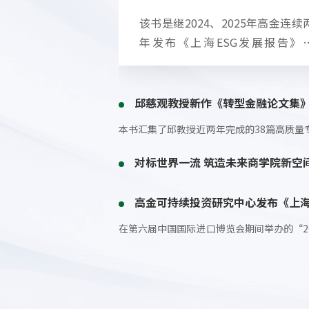
邱慈观
兼聘教授