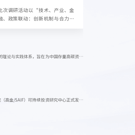
础。
来，我国绿色金融获
邱慈观
屠光
减排和绿色发展方面取
兼聘教授
上海