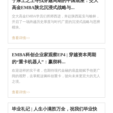
于厚土之上寻找穿越周期的中国底座：交大
高金EMBA陕北沉浸式战略与...
交大高金EMBA学员们挥师西进，奔赴陕西延安与榆林，
开启了一场跨越历史厚度与时代广度的沉浸式战略与思辨
模块。
查看详情>>
EMBA科创企业家观察EP4 | 穿越资本周期
的“重卡机器人”：赢彻科...
欢迎这样的实干者，也期待现代金融的底盘能赋予他更广
阔的视野，去掌舵这辆科创重卡，驶向未来更宏大的无人
之境。
查看详情>>
毕业礼记 | 人生小满胜万全，祝我们毕业快