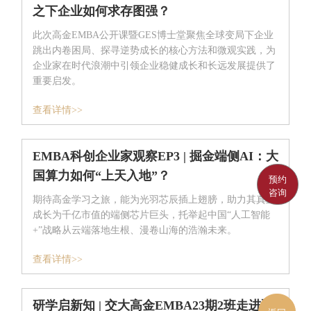
之下企业如何求存图强？
此次高金EMBA公开课暨GES博士堂聚焦全球变局下企业
跳出内卷困局、探寻逆势成长的核心方法和微观实践，为
企业家在时代浪潮中引领企业稳健成长和长远发展提供了
重要启发。
查看详情>>
EMBA科创企业家观察EP3 | 掘金端侧AI：大
国算力如何“上天入地”？
预约
咨询
期待高金学习之旅，能为光羽芯辰插上翅膀，助力其真正
成长为千亿市值的端侧芯片巨头，托举起中国“人工智能
+”战略从云端落地生根、漫卷山海的浩瀚未来。
查看详情>>
研学启新知 | 交大高金EMBA23期2班走进聚