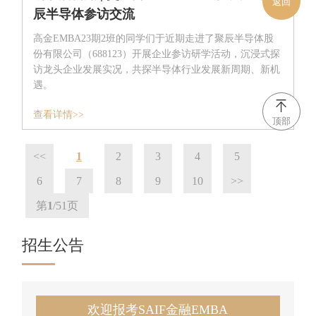
返回
辰半导体参访交流
高金EMBA23期2班的同学们于近期走进了聚辰半导体股
份有限公司（688123）开展企业参访研学活动，沉浸式探
访龙头企业发展实况，共探半导体行业发展新周期、新机
遇。
查看详情>>
顶部
<<
1
2
3
4
5
6
7
8
9
10
>>
第
1
/51
页
招生公告
欢迎报考SAIF金融EMBA