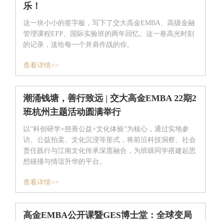
乐！
这一块小小的签字板，写下了交大高金EMBA、高级金融
管理课程EFP、国际实验班的两年回忆。这一卷高光时刻
的记录，送给每一个并肩作战的你。
查看详情>>
潮涌钱塘，善行致远 | 交大高金EMBA 22期2
班杭州主题活动圆满举行
以“科创研学+慈善公益+文化体验”为核心，通过实地参
访、公益拍卖、文化沉浸等形式，将前沿科技洞察、社会
责任践行与江南文化传承深度融合，为班级同学搭建起思
想碰撞与情谊升华的平台。
查看详情>>
高金EMBA公开课暨GES博士堂：全球变局