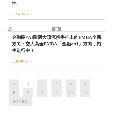
地
2025-10-22
金融圈×AI圈两大顶流携手推出的EMBA全新
方向：交大高金EMBA「金融×AI」方向，招
生进行中！
2025-09-23
<<
1
2
3
4
5
6
7
8
9
10
>>
第
1
/10
页