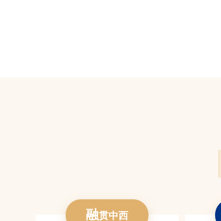
融
贯中西