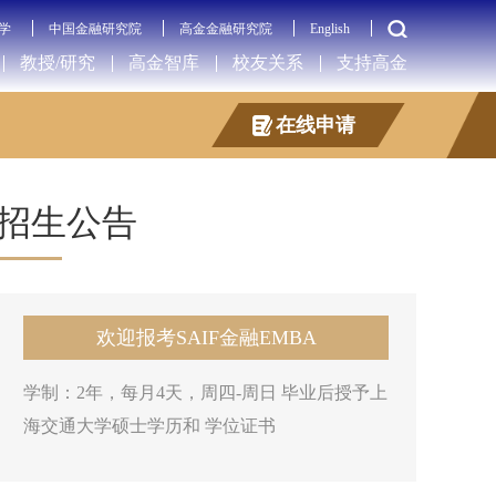
学
中国金融研究院
高金金融研究院
English
教授/研究
高金智库
校友关系
支持高金
在线申请
招生公告
欢迎报考SAIF金融EMBA
学制：2年，每月4天，周四-周日 毕业后授予上
海交通大学硕士学历和 学位证书