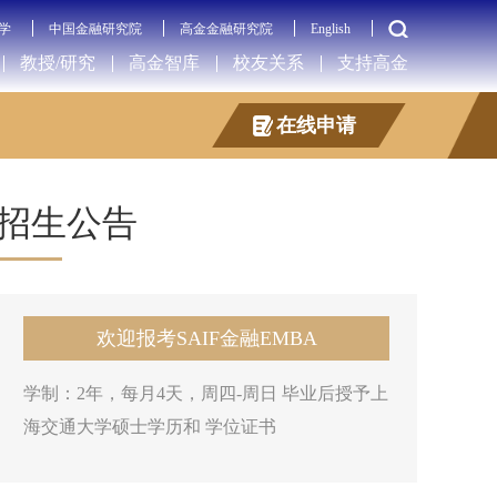
学
中国金融研究院
高金金融研究院
English
教授/研究
高金智库
校友关系
支持高金
在线申请
招生公告
欢迎报考SAIF金融EMBA
学制：2年，每月4天，周四-周日 毕业后授予上
海交通大学硕士学历和 学位证书