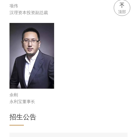
项伟
顶部
汉理资本投资副总裁
余刚
永利宝董事长
招生公告