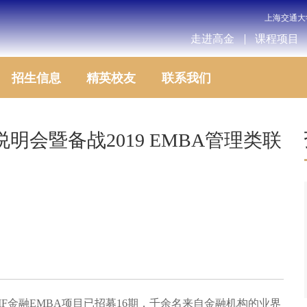
上海交通大
走进高金
课程项目
招生信息
精英校友
联系我们
生说明会暨备战2019 EMBA管理类联
）
IF
金融
EMBA
项目已招募
16
期，千余名来自金融机构的业界