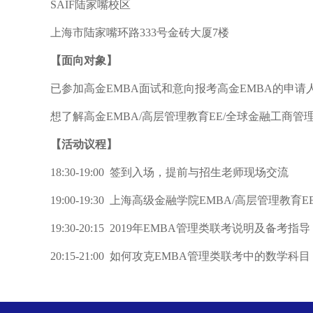
SAIF
陆家嘴校区
上海市陆家嘴环路
333
号金砖大厦
7
楼
【面向对象】
已参加高金
EMBA
面试和意向报考高金
EMBA
的申请
想了解高金
EMBA/
高层管理教育
EE/
全球金融工商管
【活动议程】
18:30-19:00
签到入场，提前与招生老师现场交流
19:00-19:30
上海高级金融学院
EMBA/
高层管理教育
EE
19:30-20:15 2019
年
EMBA
管理类联考说明及备考指导
20:15-21:00
如何攻克
EMBA
管理类联考中的数学科目