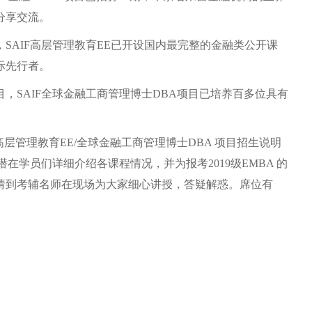
分享交流。
，
SAIF
高层管理教育
EE
已开设国内最完整的金融类公开课
际先行者。
目，
SAIF
全球金融工商管理博士
DBA
项目已培养百多位具有
高层管理教育
EE/
全球金融工商管理博士
DBA
项目招生说明
潜在学员们详细介绍各课程情况，并为报考
2019
级
EMBA
的
请到考辅名师在现场为大家细心讲授，答疑解惑。席位有