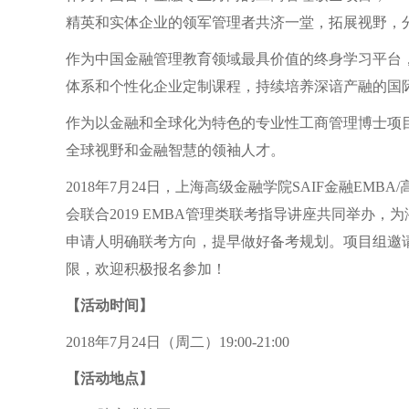
精英和实体企业的领军管理者共济一堂，拓展视野，
作为中国金融管理教育领域最具价值的终身学习平台
体系和个性化企业定制课程，持续培养深谙产融的国
作为以金融和全球化为特色的专业性工商管理博士项
全球视野和金融智慧的领袖人才。
2018
年
7
月
24
日，上海高级金融学院
SAIF
金融
EMBA/
会联合
2019 EMBA
管理类联考指导讲座共同举办，为
申请人明确联考方向，提早做好备考规划。项目组邀
限，欢迎积极报名参加！
【活动时间】
2018
年
7
月
24
日（周二）
19:00-21:00
【活动地点】