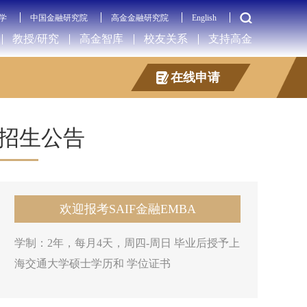
学
中国金融研究院
高金金融研究院
English
教授/研究
高金智库
校友关系
支持高金
在线申请
招生公告
欢迎报考SAIF金融EMBA
学制：2年，每月4天，周四-周日 毕业后授予上
海交通大学硕士学历和 学位证书