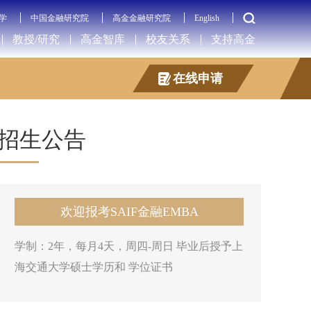
学
中国金融研究院
高金金融研究院
English
教授/研究
高金智库
校友关系
支持高金
在线申请
招生公告
欢迎报考SAIF金融EMBA
学制：2年，每月4天，周四-周日 毕业后授予上
海交通大学硕士学历和 学位证书