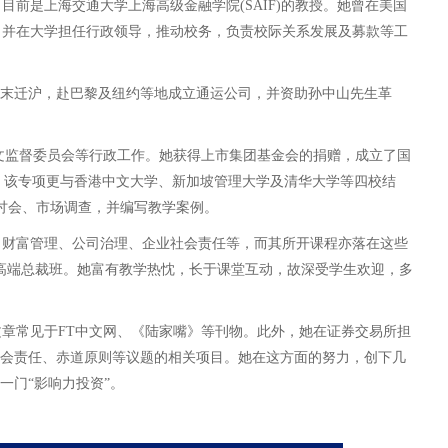
前是上海交通大学上海高级金融学院(SAIF)的教授。她曾在美国
，并在大学担任行政领导，推动校务，负责校际关系发展及募款等工
末迁沪，赴巴黎及纽约等地成立通运公司，并资助孙中山先生革
位论文监督委员会等行政工作。她获得上市集团基金会的捐赠，成立了国
。该专项更与香港中文大学、新加坡管理大学及清华大学等四校结
期举办产学研讨会、市场调查，并编写教学案例。
、财富管理、公司治理、企业社会责任等，而其所开课程亦落在这些
至高端总裁班。她富有教学热忱，长于课堂互动，故深受学生欢迎，多
章常见于FT中文网、《陆家嘴》等刊物。此外，她在证券交易所担
业社会责任、赤道原则等议题的相关项目。她在这方面的努力，创下几
一门
“
影响力投资
”
。