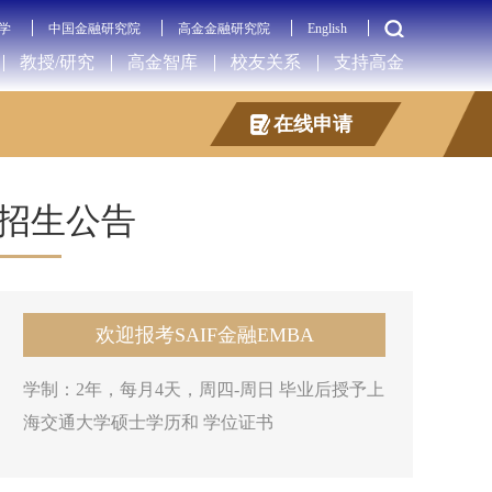
学
中国金融研究院
高金金融研究院
English
教授/研究
高金智库
校友关系
支持高金
在线申请
招生公告
欢迎报考SAIF金融EMBA
学制：2年，每月4天，周四-周日 毕业后授予上
海交通大学硕士学历和 学位证书