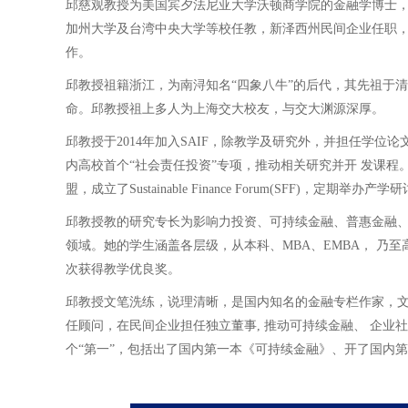
邱慈观教授为美国宾夕法尼亚大学沃顿商学院的金融学博士，目
加州大学及台湾中央大学等校任教，新泽西州民间企业任职
作。
邱教授祖籍浙江，为南浔知名“四象八牛
”
的后代，其先祖于清
命。邱教授祖上多人为上海交大校友，与交大渊源深厚。
邱教授于2014年加入SAIF，除教学及研究外，并担任学
内高校首个“社会责任投资
”
专项，推动相关研究并开 发课程
盟，成立了Sustainable Finance Forum(SFF)，定
邱教授教的研究专长为影响力投资、可持续金融、普惠金融
领域。她的学生涵盖各层级，从本科、MBA、EMBA， 乃
次获得教学优良奖。
邱教授文笔洗练，说理清晰，是国内知名的金融专栏作家，文
任顾问，在民间企业担任独立董事, 推动可持续金融、 企
个“第一
”
，包括出了国内第一本《可持续金融》、开了国内第