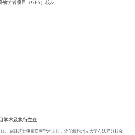
领袖学者项目（GES）校友
S项目学术及执行主任
主任、金融硕士项目联席学术主任，曾任纽约州立大学布法罗分校金