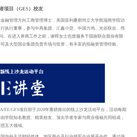
者项目（GES）校友
球金融管理方向工商管理博士，美国亚利桑那州立大学凯瑞商学院访
银行执行董事，参与中再集团、汇鑫小贷、中国力鸿、光谷联合、伟
顾问。在进入券商工作之前，谢晖女士也曾服务于国旅联合股份有限
市公司及大型国企集团负责市场与投资，有丰富的投融资管理经验。
A/EE/GES项目部于2020年重磅推出的线上沙龙活动平台，活动每期
宾由学院知名教授、精英校友、顶尖学者专家与商业领袖共同组成，
解惑五大领域。
积极与国内外主流财经媒体、地区商会及行业领军企业展开合作，通过强