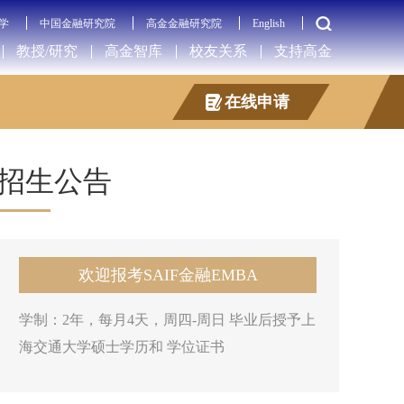
学
中国金融研究院
高金金融研究院
English
教授/研究
高金智库
校友关系
支持高金
在线申请
招生公告
欢迎报考SAIF金融EMBA
学制：2年，每月4天，周四-周日 毕业后授予上
海交通大学硕士学历和 学位证书