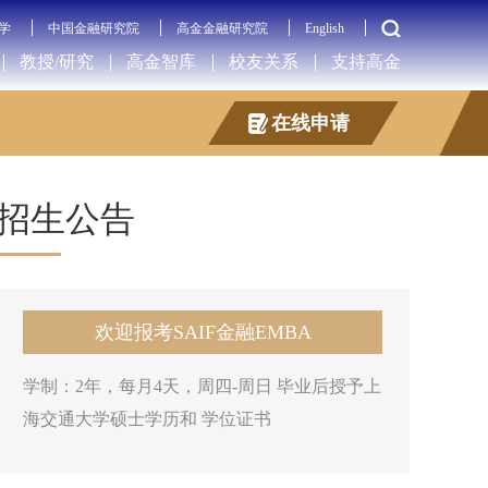
学
中国金融研究院
高金金融研究院
English
教授/研究
高金智库
校友关系
支持高金
在线申请
招生公告
欢迎报考SAIF金融EMBA
学制：2年，每月4天，周四-周日 毕业后授予上
海交通大学硕士学历和 学位证书