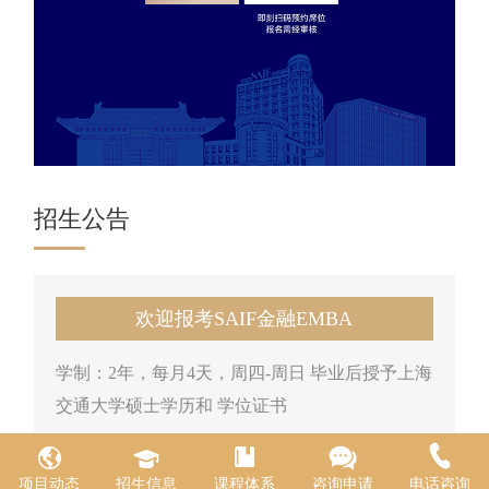
招生公告
欢迎报考SAIF金融EMBA
学制：2年，每月4天，周四-周日 毕业后授予上海
交通大学硕士学历和 学位证书
项目动态
招生信息
课程体系
咨询申请
电话咨询