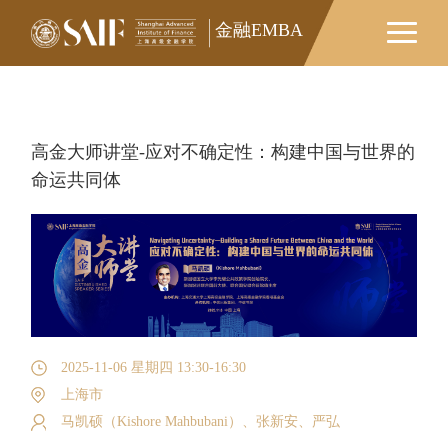
金融EMBA
金融EMBA
高金大师讲堂-应对不确定性：构建中国与世界的
命运共同体
2025-11-06 星期四 13:30-16:30
上海市
马凯硕（Kishore Mahbubani）、张新安、严弘