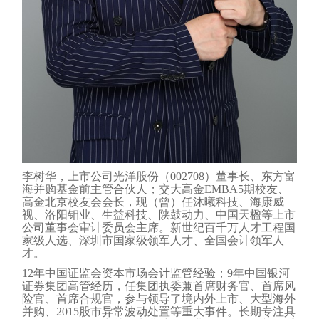
李树华，上市公司光洋股份（002708）董事长、东方富
海并购基金前主管合伙人；交大高金EMBA5期校友、
高金北京校友会会长，现（曾）任沐曦科技、海康威
视、洛阳钼业、生益科技、陕鼓动力、中国天楹等上市
公司董事会审计委员会主席。新世纪百千万人才工程国
家级人选、深圳市国家级领军人才、全国会计领军人
才。
12
年中国证监会资本市场会计监管经验；9年中国银河
证券集团高管经历，任集团执委兼首席财务官、首席风
险官、首席合规官，参与领导了境内外上市、大型海外
并购、2015股市异常波动处置等重大事件。长期专注具