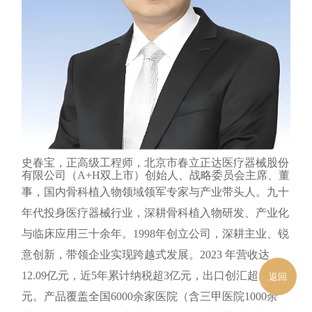
史春宝，正高级工程师，北京市春立正达医疗器械股份
有限公司（A+H双上市）创始人、战略委员会主席、董
事，国内骨科植入物领域领军专家与产业带头人。
九十
年代投身医疗器械行业，深耕骨科植入物研发、产业化
与临床应用三十余年。1998年创立公司，深耕主业、锐
意创新，带领企业实现跨越式发展。2023 年营收达
12.09亿元，近5年累计纳税超3亿元，出口创汇超10亿
返回
元。产品覆盖全国6000余家医院（含三甲医院1000余