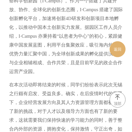
命科学创新园（I·Campus）。作为一个搭建了共建开
放、协作、全球化的创新生态圈，I·Campus 搭建了国际
创新孵化平台，加速将创新4D研发和创新项目本地孵
化，以推动中国本土创新实力发展。据园区工作人员介
绍，I·Campus 亦秉持着“以患者为中心”的初心，紧跟健
康中国发展蓝图，利用平台集聚效应，吸引海内外创新
返回
优势力量汇聚中国，为全球创新成果的孵化提供沃土，
与企业相辅相成、合作共荣，且是目前罕见的政企合作
运营产业园。
在本次活动即将结束的时候，同学们纷纷表示此次无锡
之行颇有启发、受益良多。确实，在后疫情时代的背景
下，企业经营发展方向及其人力资源管理方面都被提出
顶部
了新的挑战，对于人才以及领导力方面也有了新的要
求，这就需要我们保持快速的学习能力的同时，善于整
合内外部的资源，拥抱变化，保持激情，守正出奇，如