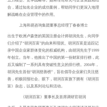
五力模型、竞争战略等。她将理论研究与企业实践相结
合，通过知名企业的成功案例，帮助同学们更深入地理
解战略在企业管理中的作用。
上海和易咨询集团董事总经理丁春春博士
出生于欧洲卢森堡的英国注册会计师胡润先生，向同学
们介绍了“胡润百富”的由来和现状。胡润百富是追踪记
录中国企业家群体变化的权威机构，由胡润先生于1999
年创立。当年，他推出了中国的第一份财富排行榜，此
后又编制了一系列具有突破性意义的排行榜。2004年，
胡润先生首创“胡润慈善榜”，旨在倡导企业家们关注慈
善，积极回报社会。眼下，胡润百富旗下拥有《胡润百
富》杂志，以及系列论坛和活动。
《胡润百富》董事长及首席调研官胡润