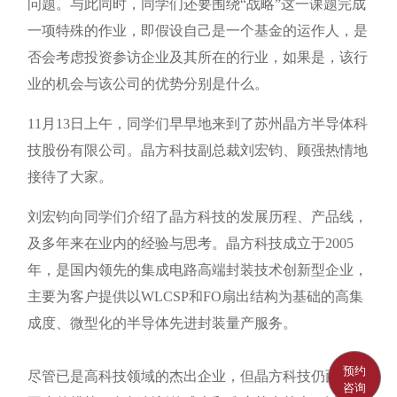
问题。与此同时，同学们还要围绕“战略”这一课题完成
一项特殊的作业，即假设自己是一个基金的运作人，是
否会考虑投资参访企业及其所在的行业，如果是，该行
业的机会与该公司的优势分别是什么。
11月13日上午，同学们早早地来到了苏州晶方半导体科
技股份有限公司。晶方科技副总裁刘宏钧、顾强热情地
接待了大家。
刘宏钧向同学们介绍了晶方科技的发展历程、产品线，
及多年来在业内的经验与思考。晶方科技成立于2005
年，是国内领先的集成电路高端封装技术创新型企业，
主要为客户提供以WLCSP和FO扇出结构为基础的高集
成度、微型化的半导体先进封装量产服务。
预约
尽管已是高科技领域的杰出企业，但晶方科技仍面临着
咨询