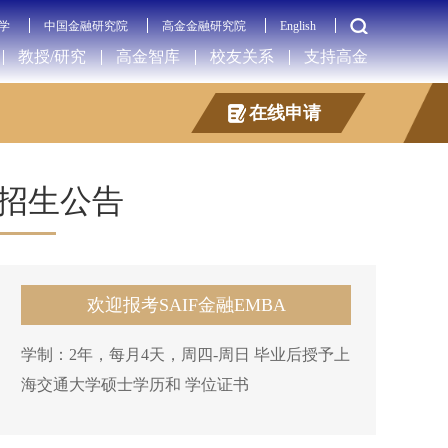
学
中国金融研究院
高金金融研究院
English
教授/研究
高金智库
校友关系
支持高金
在线申请
招生公告
欢迎报考SAIF金融EMBA
学制：2年，每月4天，周四-周日 毕业后授予上
海交通大学硕士学历和 学位证书